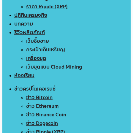
ราคา Ripple (XRP)
ปฏิทินเศรษฐกิจ
บทความ
รีวิวผลิตภัณฑ์
เว็บซื้อขาย
กระเป๋าเก็บเหรียญ
เครื่องขุด
เว็บขุดแบบ Cloud Mining
ห้องเรียน
ข่าวคริปโตเคอเรนซี่
ข่าว Bitcoin
ข่าว Ethereum
ข่าว Binance Coin
ข่าว Dogecoin
ข่าว Ripple (XRP)