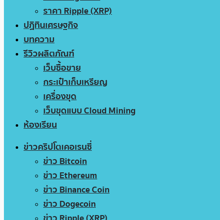
ราคา Ripple (XRP)
ปฏิทินเศรษฐกิจ
บทความ
รีวิวผลิตภัณฑ์
เว็บซื้อขาย
กระเป๋าเก็บเหรียญ
เครื่องขุด
เว็บขุดแบบ Cloud Mining
ห้องเรียน
ข่าวคริปโตเคอเรนซี่
ข่าว Bitcoin
ข่าว Ethereum
ข่าว Binance Coin
ข่าว Dogecoin
ข่าว Ripple (XRP)