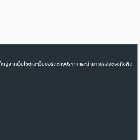
วนใหญ่จากเว็บไซต์และเว็บบอร์ดต่างประเทศและนำมาแปลส่งตรงถึงฟีด