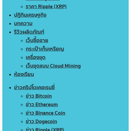
ราคา Ripple (XRP)
ปฏิทินเศรษฐกิจ
บทความ
รีวิวผลิตภัณฑ์
เว็บซื้อขาย
กระเป๋าเก็บเหรียญ
เครื่องขุด
เว็บขุดแบบ Cloud Mining
ห้องเรียน
ข่าวคริปโตเคอเรนซี่
ข่าว Bitcoin
ข่าว Ethereum
ข่าว Binance Coin
ข่าว Dogecoin
ข่าว Ripple (XRP)