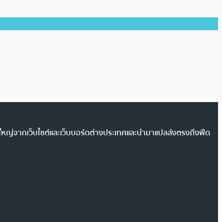
วนใหญ่จากเว็บไซต์และเว็บบอร์ดต่างประเทศและนำมาแปลส่งตรงถึงฟีด