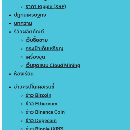
ราคา Ripple (XRP)
ปฏิทินเศรษฐกิจ
บทความ
รีวิวผลิตภัณฑ์
เว็บซื้อขาย
กระเป๋าเก็บเหรียญ
เครื่องขุด
เว็บขุดแบบ Cloud Mining
ห้องเรียน
ข่าวคริปโตเคอเรนซี่
ข่าว Bitcoin
ข่าว Ethereum
ข่าว Binance Coin
ข่าว Dogecoin
ข่าว Ripple (XRP)