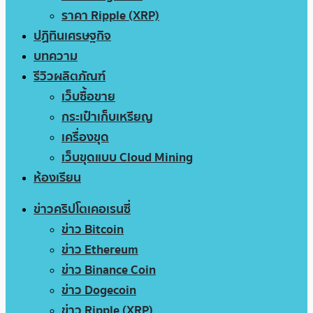
ราคา Ripple (XRP)
ปฏิทินเศรษฐกิจ
บทความ
รีวิวผลิตภัณฑ์
เว็บซื้อขาย
กระเป๋าเก็บเหรียญ
เครื่องขุด
เว็บขุดแบบ Cloud Mining
ห้องเรียน
ข่าวคริปโตเคอเรนซี่
ข่าว Bitcoin
ข่าว Ethereum
ข่าว Binance Coin
ข่าว Dogecoin
ข่าว Ripple (XRP)