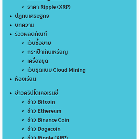
ราคา Ripple (XRP)
ปฏิทินเศรษฐกิจ
บทความ
รีวิวผลิตภัณฑ์
เว็บซื้อขาย
กระเป๋าเก็บเหรียญ
เครื่องขุด
เว็บขุดแบบ Cloud Mining
ห้องเรียน
ข่าวคริปโตเคอเรนซี่
ข่าว Bitcoin
ข่าว Ethereum
ข่าว Binance Coin
ข่าว Dogecoin
ข่าว Ripple (XRP)