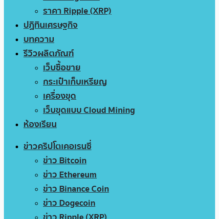
ราคา Ripple (XRP)
ปฏิทินเศรษฐกิจ
บทความ
รีวิวผลิตภัณฑ์
เว็บซื้อขาย
กระเป๋าเก็บเหรียญ
เครื่องขุด
เว็บขุดแบบ Cloud Mining
ห้องเรียน
ข่าวคริปโตเคอเรนซี่
ข่าว Bitcoin
ข่าว Ethereum
ข่าว Binance Coin
ข่าว Dogecoin
ข่าว Ripple (XRP)