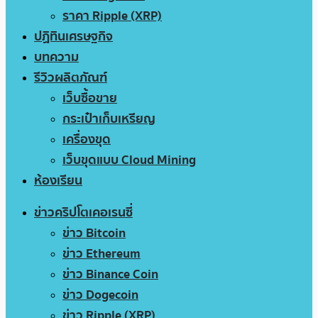
ราคา Ripple (XRP)
ปฏิทินเศรษฐกิจ
บทความ
รีวิวผลิตภัณฑ์
เว็บซื้อขาย
กระเป๋าเก็บเหรียญ
เครื่องขุด
เว็บขุดแบบ Cloud Mining
ห้องเรียน
ข่าวคริปโตเคอเรนซี่
ข่าว Bitcoin
ข่าว Ethereum
ข่าว Binance Coin
ข่าว Dogecoin
ข่าว Ripple (XRP)