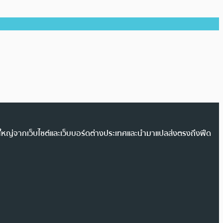
วนใหญ่จากเว็บไซต์และเว็บบอร์ดต่างประเทศและนำมาแปลส่งตรงถึงฟีด