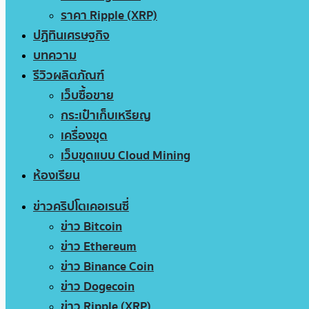
ราคา Ripple (XRP)
ปฏิทินเศรษฐกิจ
บทความ
รีวิวผลิตภัณฑ์
เว็บซื้อขาย
กระเป๋าเก็บเหรียญ
เครื่องขุด
เว็บขุดแบบ Cloud Mining
ห้องเรียน
ข่าวคริปโตเคอเรนซี่
ข่าว Bitcoin
ข่าว Ethereum
ข่าว Binance Coin
ข่าว Dogecoin
ข่าว Ripple (XRP)