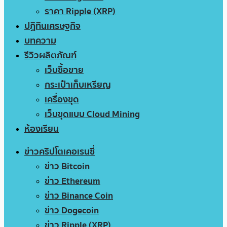
ราคา Ripple (XRP)
ปฏิทินเศรษฐกิจ
บทความ
รีวิวผลิตภัณฑ์
เว็บซื้อขาย
กระเป๋าเก็บเหรียญ
เครื่องขุด
เว็บขุดแบบ Cloud Mining
ห้องเรียน
ข่าวคริปโตเคอเรนซี่
ข่าว Bitcoin
ข่าว Ethereum
ข่าว Binance Coin
ข่าว Dogecoin
ข่าว Ripple (XRP)