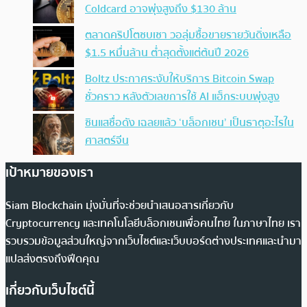
Coldcard อาจพุ่งสูงถึง $130 ล้าน
ตลาดคริปโตซบเซา วอลุ่มซื้อขายรายวันดิ่งเหลือ
$1.5 หมื่นล้าน ต่ำสุดตั้งแต่ต้นปี 2026
Boltz ประกาศระงับให้บริการ Bitcoin Swap
ชั่วคราว หลังตัวเลขการใช้ AI แฮ็กระบบพุ่งสูง
ซินแสชื่อดัง เฉลยแล้ว ‘บล็อกเชน’ เป็นธาตุอะไรใน
ศาสตร์จีน
เป้าหมายของเรา
Siam Blockchain มุ่งมั่นที่จะช่วยนำเสนอสารเกี่ยวกับ
Cryptocurrency และเทคโนโลยีบล็อกเชนเพื่อคนไทย ในภาษาไทย เรา
รวบรวมข้อมูลส่วนใหญ่จากเว็บไซต์และเว็บบอร์ดต่างประเทศและนำมา
แปลส่งตรงถึงฟีดคุณ
เกี่ยวกับเว็บไซต์นี้