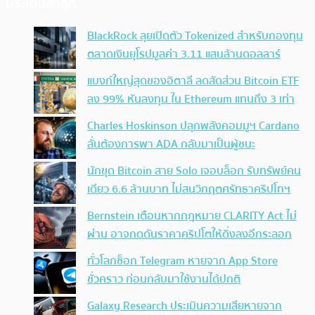
ประเด็นล่าสุด
BlackRock ลุยเปิดตัว Tokenized สำหรับกองทุน
ตลาดเงินยุโรปมูลค่า 3.11 แสนล้านดอลลาร์
แบงก์ใหญ่สุดของอิตาลี ลดสัดส่วน Bitcoin ETF
ลง 99% หันลงทุน ใน Ethereum แทนถึง 3 เท่า
Charles Hoskinson ปลุกพลังคอมมูฯ Cardano
ลั่นต้องการพา ADA กลับมาเป็นผู้ชนะ
นักขุด Bitcoin สาย Solo เจอบล็อก รับทรัพย์คน
เดียว 6.6 ล้านบาท ไม่สนวิกฤตศรัทธาคริปโทฯ
Bernstein เตือนหากกฎหมาย CLARITY Act ไม่
ผ่าน อาจกดดันราคาคริปโตให้ดิ่งลงอีกระลอก
ทั่วโลกช็อก Telegram หายจาก App Store
ชั่วคราว ก่อนกลับมาใช้งานได้ปกติ
Galaxy Research ประเมินความเสียหายจาก