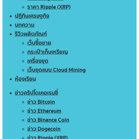
ราคา Ripple (XRP)
ปฏิทินเศรษฐกิจ
บทความ
รีวิวผลิตภัณฑ์
เว็บซื้อขาย
กระเป๋าเก็บเหรียญ
เครื่องขุด
เว็บขุดแบบ Cloud Mining
ห้องเรียน
ข่าวคริปโตเคอเรนซี่
ข่าว Bitcoin
ข่าว Ethereum
ข่าว Binance Coin
ข่าว Dogecoin
ข่าว Ripple (XRP)