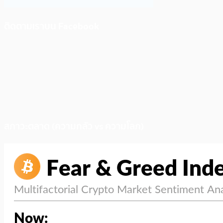
ติดตามเราบน Facebook
สภาวะตลาด (ความกลัว vs ความโลภ)