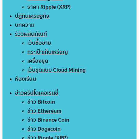
ราคา Ripple (XRP)
ปฏิทินเศรษฐกิจ
บทความ
รีวิวผลิตภัณฑ์
เว็บซื้อขาย
กระเป๋าเก็บเหรียญ
เครื่องขุด
เว็บขุดแบบ Cloud Mining
ห้องเรียน
ข่าวคริปโตเคอเรนซี่
ข่าว Bitcoin
ข่าว Ethereum
ข่าว Binance Coin
ข่าว Dogecoin
ข่าว Ripple (XRP)