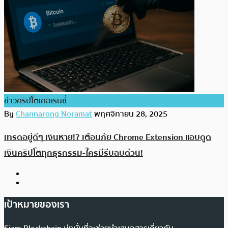
ข่าวคริปโตเคอเรนซี่
By
Channarong Noramat
พฤศจิกายน 28, 2025
เทรดอยู่ดีๆ เงินหาย!? เตือนภัย Chrome Extension แอบดูด
เงินคริปโตทุกธุรกรรม-ใครมีรีบลบด่วน!
เป้าหมายของเรา