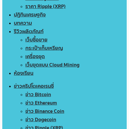
ราคา Ripple (XRP)
ปฏิทินเศรษฐกิจ
บทความ
รีวิวผลิตภัณฑ์
เว็บซื้อขาย
กระเป๋าเก็บเหรียญ
เครื่องขุด
เว็บขุดแบบ Cloud Mining
ห้องเรียน
ข่าวคริปโตเคอเรนซี่
ข่าว Bitcoin
ข่าว Ethereum
ข่าว Binance Coin
ข่าว Dogecoin
ข่าว Ripple (XRP)