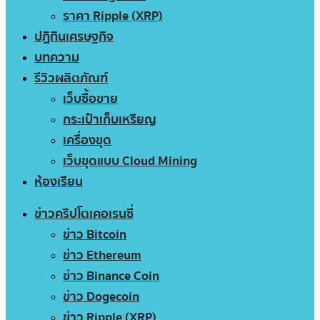
ราคา Ripple (XRP)
ปฏิทินเศรษฐกิจ
บทความ
รีวิวผลิตภัณฑ์
เว็บซื้อขาย
กระเป๋าเก็บเหรียญ
เครื่องขุด
เว็บขุดแบบ Cloud Mining
ห้องเรียน
ข่าวคริปโตเคอเรนซี่
ข่าว Bitcoin
ข่าว Ethereum
ข่าว Binance Coin
ข่าว Dogecoin
ข่าว Ripple (XRP)