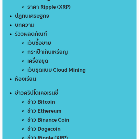
ราคา Ripple (XRP)
ปฏิทินเศรษฐกิจ
บทความ
รีวิวผลิตภัณฑ์
เว็บซื้อขาย
กระเป๋าเก็บเหรียญ
เครื่องขุด
เว็บขุดแบบ Cloud Mining
ห้องเรียน
ข่าวคริปโตเคอเรนซี่
ข่าว Bitcoin
ข่าว Ethereum
ข่าว Binance Coin
ข่าว Dogecoin
ข่าว Ripple (XRP)