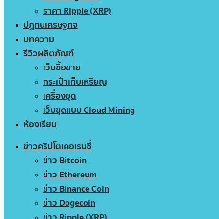
ราคา Ripple (XRP)
ปฏิทินเศรษฐกิจ
บทความ
รีวิวผลิตภัณฑ์
เว็บซื้อขาย
กระเป๋าเก็บเหรียญ
เครื่องขุด
เว็บขุดแบบ Cloud Mining
ห้องเรียน
ข่าวคริปโตเคอเรนซี่
ข่าว Bitcoin
ข่าว Ethereum
ข่าว Binance Coin
ข่าว Dogecoin
ข่าว Ripple (XRP)