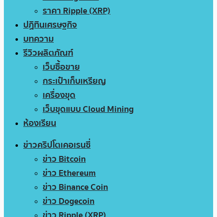
ราคา Ripple (XRP)
ปฏิทินเศรษฐกิจ
บทความ
รีวิวผลิตภัณฑ์
เว็บซื้อขาย
กระเป๋าเก็บเหรียญ
เครื่องขุด
เว็บขุดแบบ Cloud Mining
ห้องเรียน
ข่าวคริปโตเคอเรนซี่
ข่าว Bitcoin
ข่าว Ethereum
ข่าว Binance Coin
ข่าว Dogecoin
ข่าว Ripple (XRP)