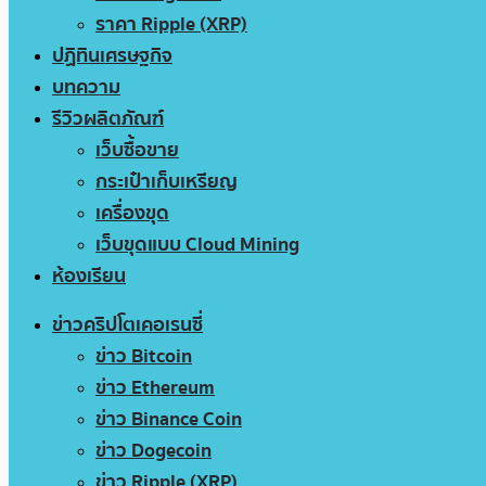
ราคา Ripple (XRP)
ปฏิทินเศรษฐกิจ
บทความ
รีวิวผลิตภัณฑ์
เว็บซื้อขาย
กระเป๋าเก็บเหรียญ
เครื่องขุด
เว็บขุดแบบ Cloud Mining
ห้องเรียน
ข่าวคริปโตเคอเรนซี่
ข่าว Bitcoin
ข่าว Ethereum
ข่าว Binance Coin
ข่าว Dogecoin
ข่าว Ripple (XRP)