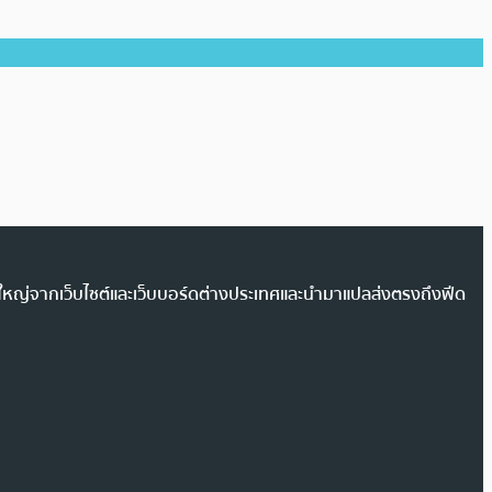
วนใหญ่จากเว็บไซต์และเว็บบอร์ดต่างประเทศและนำมาแปลส่งตรงถึงฟีด