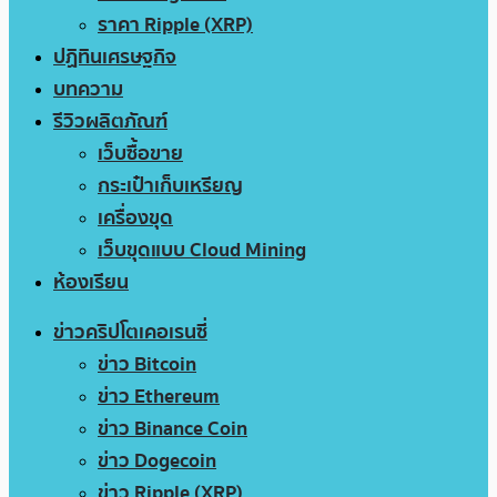
ราคา Ripple (XRP)
ปฏิทินเศรษฐกิจ
บทความ
รีวิวผลิตภัณฑ์
เว็บซื้อขาย
กระเป๋าเก็บเหรียญ
เครื่องขุด
เว็บขุดแบบ Cloud Mining
ห้องเรียน
ข่าวคริปโตเคอเรนซี่
ข่าว Bitcoin
ข่าว Ethereum
ข่าว Binance Coin
ข่าว Dogecoin
ข่าว Ripple (XRP)