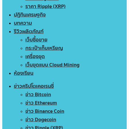
ราคา Ripple (XRP)
ปฏิทินเศรษฐกิจ
บทความ
รีวิวผลิตภัณฑ์
เว็บซื้อขาย
กระเป๋าเก็บเหรียญ
เครื่องขุด
เว็บขุดแบบ Cloud Mining
ห้องเรียน
ข่าวคริปโตเคอเรนซี่
ข่าว Bitcoin
ข่าว Ethereum
ข่าว Binance Coin
ข่าว Dogecoin
ข่าว Ripple (XRP)