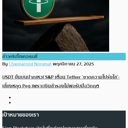
ข่าวคริปโตเคอเรนซี่
By
Channarong Noramat
พฤศจิกายน 27, 2025
USDT ยืนบนปากเหว! S&P เตือน Tether ‘ขาดความโปร่งใส’-
เสี่ยงหลุด Peg เพราะเงินสำรองไม่พอรับมือวิกฤต
เป้าหมายของเรา