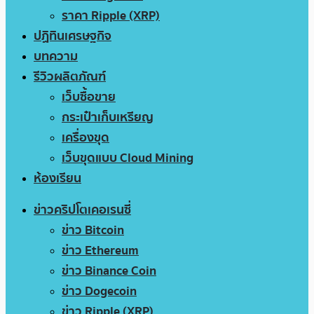
ราคา Ripple (XRP)
ปฏิทินเศรษฐกิจ
บทความ
รีวิวผลิตภัณฑ์
เว็บซื้อขาย
กระเป๋าเก็บเหรียญ
เครื่องขุด
เว็บขุดแบบ Cloud Mining
ห้องเรียน
ข่าวคริปโตเคอเรนซี่
ข่าว Bitcoin
ข่าว Ethereum
ข่าว Binance Coin
ข่าว Dogecoin
ข่าว Ripple (XRP)