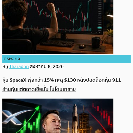
เศรษฐกิจ
By
Tharadon
สิงหาคม 8, 2026
หุ้น SpaceX พุ่งกว่า 15% ทะลุ $130 หลังปลดล็อกหุ้น 911
ล้านหุ้นแต่ตลาดเชื่อมั่น ไม่โดนเทขาย