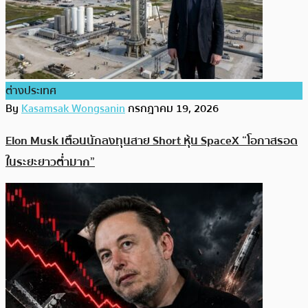
ต่างประเทศ
By
Kasamsak Wongsanin
กรกฎาคม 19, 2026
Elon Musk เตือนนักลงทุนสาย Short หุ้น SpaceX “โอกาสรอด
ในระยะยาวต่ำมาก”