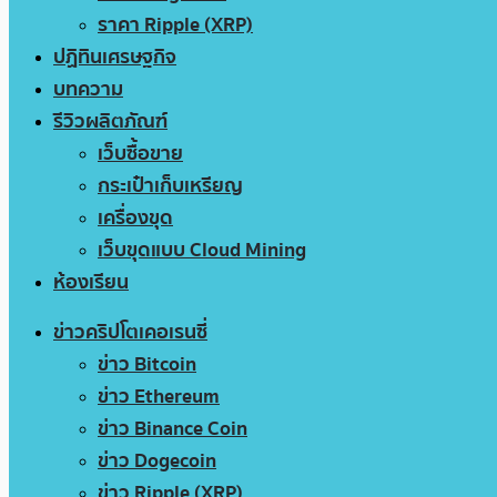
ราคา Ripple (XRP)
ปฏิทินเศรษฐกิจ
บทความ
รีวิวผลิตภัณฑ์
เว็บซื้อขาย
กระเป๋าเก็บเหรียญ
เครื่องขุด
เว็บขุดแบบ Cloud Mining
ห้องเรียน
ข่าวคริปโตเคอเรนซี่
ข่าว Bitcoin
ข่าว Ethereum
ข่าว Binance Coin
ข่าว Dogecoin
ข่าว Ripple (XRP)