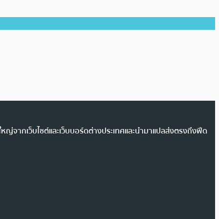
วนใหญ่จากเว็บไซต์และเว็บบอร์ดต่างประเทศและนำมาแปลส่งตรงถึงฟีด