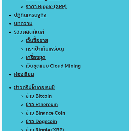
ราคา Ripple (XRP)
ปฏิทินเศรษฐกิจ
บทความ
รีวิวผลิตภัณฑ์
เว็บซื้อขาย
กระเป๋าเก็บเหรียญ
เครื่องขุด
เว็บขุดแบบ Cloud Mining
ห้องเรียน
ข่าวคริปโตเคอเรนซี่
ข่าว Bitcoin
ข่าว Ethereum
ข่าว Binance Coin
ข่าว Dogecoin
ข่าว Ripple (XRP)