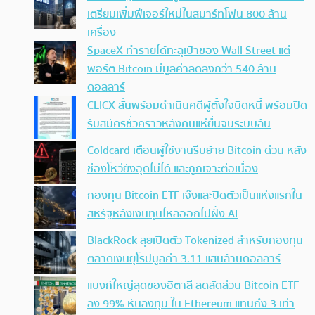
เตรียมเพิ่มฟีเจอร์ใหม่ในสมาร์ทโฟน 800 ล้าน
เครื่อง
SpaceX ทำรายได้ทะลุเป้าของ Wall Street แต่
พอร์ต Bitcoin มีมูลค่าลดลงกว่า 540 ล้าน
ดอลลาร์
CLICX ลั่นพร้อมดำเนินคดีผู้ตั้งใจบิดหนี้ พร้อมปิด
รับสมัครชั่วคราวหลังคนแห่ยื่นจนระบบล้น
Coldcard เตือนผู้ใช้งานรีบย้าย Bitcoin ด่วน หลัง
ช่องโหว่ยังอุดไม่ได้ และถูกเจาะต่อเนื่อง
กองทุน Bitcoin ETF เจ๊งและปิดตัวเป็นแห่งแรกใน
สหรัฐหลังเงินทุนไหลออกไปฝั่ง AI
BlackRock ลุยเปิดตัว Tokenized สำหรับกองทุน
ตลาดเงินยุโรปมูลค่า 3.11 แสนล้านดอลลาร์
แบงก์ใหญ่สุดของอิตาลี ลดสัดส่วน Bitcoin ETF
ลง 99% หันลงทุน ใน Ethereum แทนถึง 3 เท่า