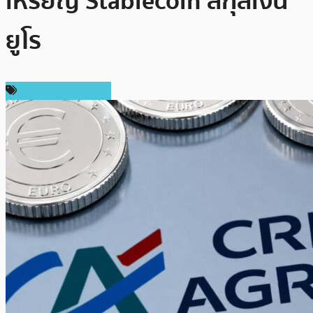
เหรียญ Stablecoin สกุลเงิน
ยูโร
ข่าวคริปโตเคอเรนซี่