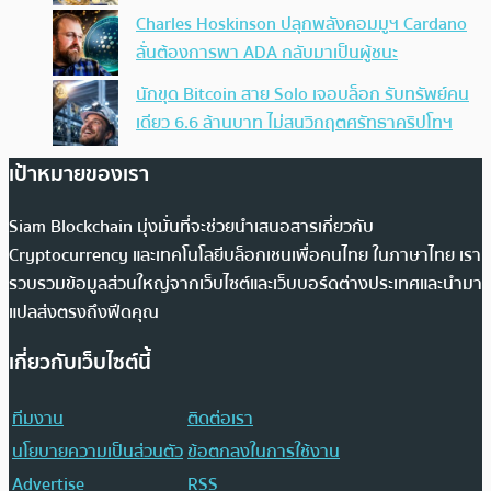
Charles Hoskinson ปลุกพลังคอมมูฯ Cardano
ลั่นต้องการพา ADA กลับมาเป็นผู้ชนะ
นักขุด Bitcoin สาย Solo เจอบล็อก รับทรัพย์คน
เดียว 6.6 ล้านบาท ไม่สนวิกฤตศรัทธาคริปโทฯ
เป้าหมายของเรา
Siam Blockchain มุ่งมั่นที่จะช่วยนำเสนอสารเกี่ยวกับ
Cryptocurrency และเทคโนโลยีบล็อกเชนเพื่อคนไทย ในภาษาไทย เรา
รวบรวมข้อมูลส่วนใหญ่จากเว็บไซต์และเว็บบอร์ดต่างประเทศและนำมา
แปลส่งตรงถึงฟีดคุณ
เกี่ยวกับเว็บไซต์นี้
ทีมงาน
ติดต่อเรา
นโยบายความเป็นส่วนตัว
ข้อตกลงในการใช้งาน
Advertise
RSS