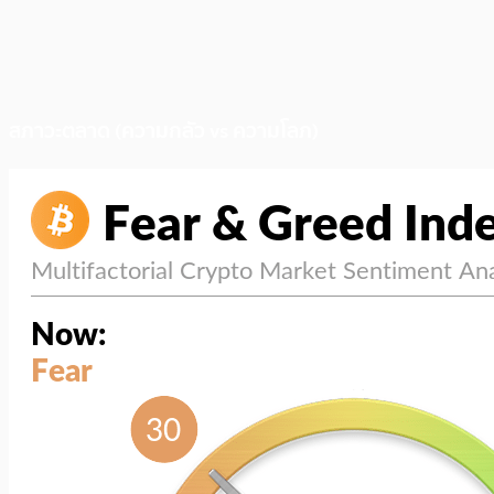
สภาวะตลาด (ความกลัว vs ความโลภ)