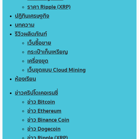
ราคา Ripple (XRP)
ปฏิทินเศรษฐกิจ
บทความ
รีวิวผลิตภัณฑ์
เว็บซื้อขาย
กระเป๋าเก็บเหรียญ
เครื่องขุด
เว็บขุดแบบ Cloud Mining
ห้องเรียน
ข่าวคริปโตเคอเรนซี่
ข่าว Bitcoin
ข่าว Ethereum
ข่าว Binance Coin
ข่าว Dogecoin
ข่าว Ripple (XRP)