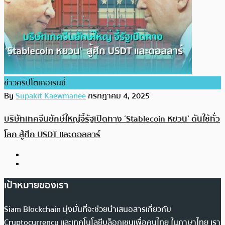
ข่าวคริปโตเคอเรนซี่
By
Supakit Kaewmanee
กรกฎาคม 4, 2025
บริษัทเทคจีนยักษ์ใหญ่จี้รัฐเปิดทาง ‘Stablecoin หยวน’ ดันใช้ทั่ว
โลก สู้ศึก USDT และดอลลาร์
เป้าหมายของเรา
Siam Blockchain มุ่งมั่นที่จะช่วยนำเสนอสารเกี่ยวกับ
Cryptocurrency และเทคโนโลยีบล็อกเชนเพื่อคนไทย ในภาษาไทย เรา