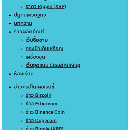
ราคา Ripple (XRP)
ปฏิทินเศรษฐกิจ
บทความ
รีวิวผลิตภัณฑ์
เว็บซื้อขาย
กระเป๋าเก็บเหรียญ
เครื่องขุด
เว็บขุดแบบ Cloud Mining
ห้องเรียน
ข่าวคริปโตเคอเรนซี่
ข่าว Bitcoin
ข่าว Ethereum
ข่าว Binance Coin
ข่าว Dogecoin
ข่าว Ripple (XRP)