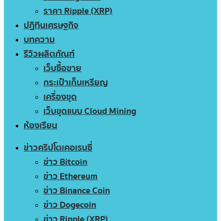
ราคา Ripple (XRP)
ปฏิทินเศรษฐกิจ
บทความ
รีวิวผลิตภัณฑ์
เว็บซื้อขาย
กระเป๋าเก็บเหรียญ
เครื่องขุด
เว็บขุดแบบ Cloud Mining
ห้องเรียน
ข่าวคริปโตเคอเรนซี่
ข่าว Bitcoin
ข่าว Ethereum
ข่าว Binance Coin
ข่าว Dogecoin
ข่าว Ripple (XRP)