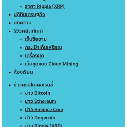
ราคา Ripple (XRP)
ปฏิทินเศรษฐกิจ
บทความ
รีวิวผลิตภัณฑ์
เว็บซื้อขาย
กระเป๋าเก็บเหรียญ
เครื่องขุด
เว็บขุดแบบ Cloud Mining
ห้องเรียน
ข่าวคริปโตเคอเรนซี่
ข่าว Bitcoin
ข่าว Ethereum
ข่าว Binance Coin
ข่าว Dogecoin
ข่าว Ripple (XRP)