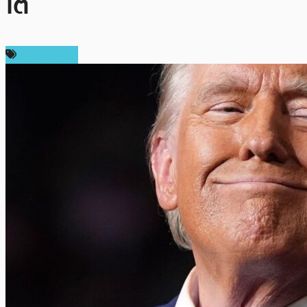
โต
ข่าว Bitcoin