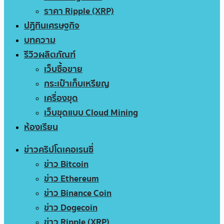
ราคา Ripple (XRP)
ปฏิทินเศรษฐกิจ
บทความ
รีวิวผลิตภัณฑ์
เว็บซื้อขาย
กระเป๋าเก็บเหรียญ
เครื่องขุด
เว็บขุดแบบ Cloud Mining
ห้องเรียน
ข่าวคริปโตเคอเรนซี่
ข่าว Bitcoin
ข่าว Ethereum
ข่าว Binance Coin
ข่าว Dogecoin
ข่าว Ripple (XRP)