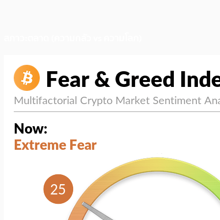
สภาวะตลาด (ความกลัว vs ความโลภ)