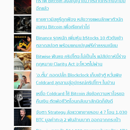
กราฟ Bitcoin ส่งสัญญาณว่าตลาดกระทิงจะไม่มี
อีกแล้ว
ชายชาวมิสซูรีถูกฟ้อง หลังวางแผนลักพาตัวนัก
ลงทุน Bitcoin เพื่อเรียกค่าไถ่
Binance รุกหนัก เพิ่มหุ้น bStocks 10 ตัวดังเข้า
ตลาดสปอต พร้อมแคมเปญฟรีค่าธรรมเนียม
Bitwise ฟันธง คริปโตจะไม่เป็นไร แม้สัปดาห์นี้ร่าง
กฎหมาย Clarity Act จะโหวตไม่ผ่าน
‘อ.ตั๊ม’ ถอดปลั้ก Blockclock เก็บเข้าตู้ หวั่นพิษ
Coldcard ลุกลามสู่อุปกรณ์คริปโทฯ ในบ้าน
เหยื่อ Coldcard ใช้ Bitcoin ส่งข้อความหาโจรขอ
คืนเงิน ตัดพ้อชีวิตโอนกลับมาสักนิดก็ยังดี
จับตา Strategy ส่อแววเทขายรอบ 4 ? โอน 1,030
BTC มูลค่าทะลุ 2 พันล้านบาท ออกจากกระเป๋า