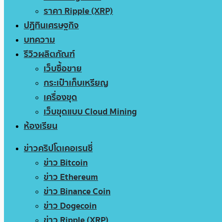
ราคา Ripple (XRP)
ปฏิทินเศรษฐกิจ
บทความ
รีวิวผลิตภัณฑ์
เว็บซื้อขาย
กระเป๋าเก็บเหรียญ
เครื่องขุด
เว็บขุดแบบ Cloud Mining
ห้องเรียน
ข่าวคริปโตเคอเรนซี่
ข่าว Bitcoin
ข่าว Ethereum
ข่าว Binance Coin
ข่าว Dogecoin
ข่าว Ripple (XRP)