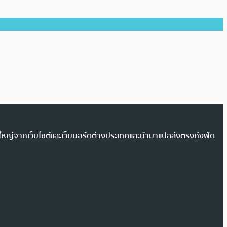
วนใหญ่จากเว็บไซต์และเว็บบอร์ดต่างประเทศและนำมาแปลส่งตรงถึงฟีด