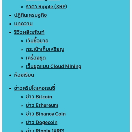
ราคา Ripple (XRP)
ปฏิทินเศรษฐกิจ
บทความ
รีวิวผลิตภัณฑ์
เว็บซื้อขาย
กระเป๋าเก็บเหรียญ
เครื่องขุด
เว็บขุดแบบ Cloud Mining
ห้องเรียน
ข่าวคริปโตเคอเรนซี่
ข่าว Bitcoin
ข่าว Ethereum
ข่าว Binance Coin
ข่าว Dogecoin
ข่าว Ripple (XRP)