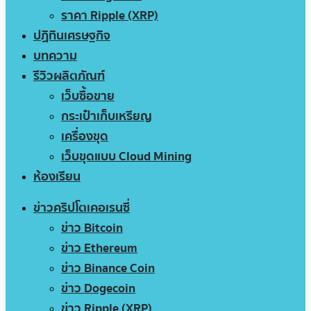
ราคา Ripple (XRP)
ปฏิทินเศรษฐกิจ
บทความ
รีวิวผลิตภัณฑ์
เว็บซื้อขาย
กระเป๋าเก็บเหรียญ
เครื่องขุด
เว็บขุดแบบ Cloud Mining
ห้องเรียน
ข่าวคริปโตเคอเรนซี่
ข่าว Bitcoin
ข่าว Ethereum
ข่าว Binance Coin
ข่าว Dogecoin
ข่าว Ripple (XRP)