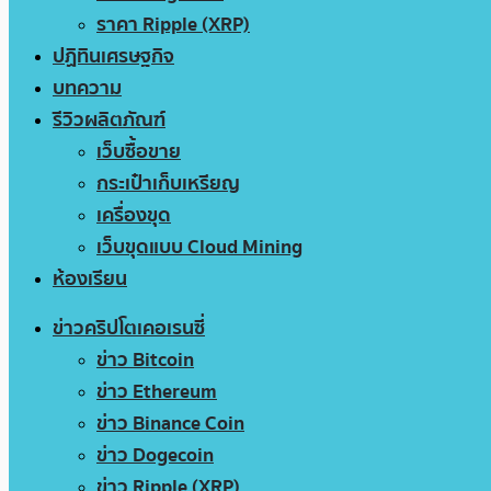
ราคา Ripple (XRP)
ปฏิทินเศรษฐกิจ
บทความ
รีวิวผลิตภัณฑ์
เว็บซื้อขาย
กระเป๋าเก็บเหรียญ
เครื่องขุด
เว็บขุดแบบ Cloud Mining
ห้องเรียน
ข่าวคริปโตเคอเรนซี่
ข่าว Bitcoin
ข่าว Ethereum
ข่าว Binance Coin
ข่าว Dogecoin
ข่าว Ripple (XRP)