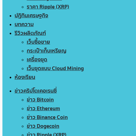
ราคา Ripple (XRP)
ปฏิทินเศรษฐกิจ
บทความ
รีวิวผลิตภัณฑ์
เว็บซื้อขาย
กระเป๋าเก็บเหรียญ
เครื่องขุด
เว็บขุดแบบ Cloud Mining
ห้องเรียน
ข่าวคริปโตเคอเรนซี่
ข่าว Bitcoin
ข่าว Ethereum
ข่าว Binance Coin
ข่าว Dogecoin
ข่าว Ripple (XRP)