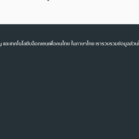
ency และเทคโนโลยีบล็อกเชนเพื่อคนไทย ในภาษาไทย เรารวบรวมข้อมูลส่