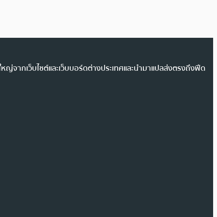
วนใหญ่จากเว็บไซต์และเว็บบอร์ดต่างประเทศและนำมาแปลส่งตรงถึงฟีด