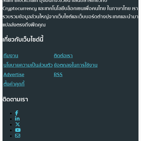
Siam Blockchain มุ่งมั่นที่จะช่วยนำเสนอสารเกี่ยวกับ
Cryptocurrency และเทคโนโลยีบล็อกเชนเพื่อคนไทย ในภาษาไทย เรา
รวบรวมข้อมูลส่วนใหญ่จากเว็บไซต์และเว็บบอร์ดต่างประเทศและนำมา
แปลส่งตรงถึงฟีดคุณ
เกี่ยวกับเว็บไซต์นี้
ทีมงาน
ติดต่อเรา
นโยบายความเป็นส่วนตัว
ข้อตกลงในการใช้งาน
Advertise
RSS
ตั้งค่าคุกกี้
ติดตามเรา