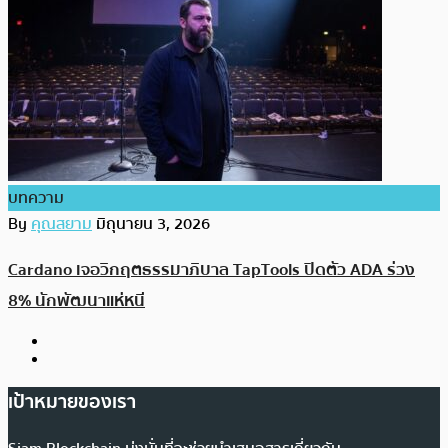
บทความ
By
คุณสยาม
มิถุนายน 3, 2026
Cardano เจอวิกฤตธรรมาภิบาล TapTools ปิดตัว ADA ร่วง
8% นักพัฒนาแห่หนี
เป้าหมายของเรา