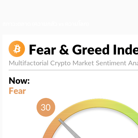
สภาวะตลาด (ความกลัว vs ความโลภ)