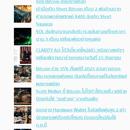
ของ Bitcoin เครือข่ายหลัก
เจ้ามือเปิด Short Bitcoin เกือบ 2 พันล้านบาท
ห่างจุดพอร์ตแตกแค่ $400 ลุ้นเกิด Short
Squeeze
SOL ส่งสัญญาณกลับตัว ทะลุเส้นขาลงที่กดราคา
นาน 3 เดือน เตรียมพุ่งอย่างรุนแรง
CLARITY Act ได้วันโหวตใหม่แล้ว วุฒิสภาสหรัฐฯ
เตรียมพิจารณาร่างกฎหมายวันที่ 15 กันยายน
Bitcoin ร่วง 35% ตั้งแต่ปี 2025 สวนทางทอง-
เงิน-ทองแดงพุ่งแรง ดันคริปโตกลายเป็นสินทรัพย์
ผลงานแย่สุด
Scott Melker ชี้ Bitcoin ไม่ได้ทำให้รวยเร็ว แต่ช่วย
ป้องกันให้ “จนช้าลง” จากเงินเฟ้อ
ยอดขาย Hardware Wallet ในรัสเซียพุ่งสูง 2 เท่า
นักลงทุนแห่ถือคริปโตเอง ก่อนกฎใหม่เริ่มใช้
ก.ย.นี้