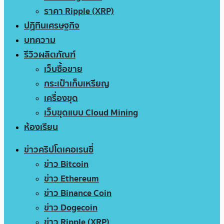
ราคา Ripple (XRP)
ปฏิทินเศรษฐกิจ
บทความ
รีวิวผลิตภัณฑ์
เว็บซื้อขาย
กระเป๋าเก็บเหรียญ
เครื่องขุด
เว็บขุดแบบ Cloud Mining
ห้องเรียน
ข่าวคริปโตเคอเรนซี่
ข่าว Bitcoin
ข่าว Ethereum
ข่าว Binance Coin
ข่าว Dogecoin
ข่าว Ripple (XRP)