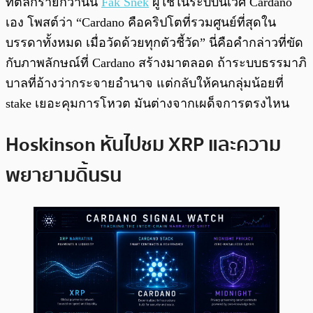
ที่ตลกร้ายกว่านั้น
Fak Snek
ผู้ใช้ในระบบนิเวศ Cardano
เอง โพสต์ว่า “Cardano คือคริปโตที่รวมศูนย์ที่สุดใน
บรรดาทั้งหมด เมื่อวัดด้วยทุกตัวชี้วัด” นี่คือคำกล่าวที่ขัด
กับภาพลักษณ์ที่ Cardano สร้างมาตลอด ถ้าระบบธรรมาภิ
บาลที่อ้างว่ากระจายอำนาจ แต่กลับให้คนกลุ่มน้อยที่
stake เยอะคุมการโหวต มันต่างจากเผด็จการตรงไหน
Hoskinson หันไปชม XRP และความ
พยายามดิ้นรน