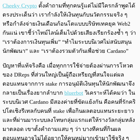
Cheeky Crypto
ตั้งคำถามที่ทุกคนรู้แต่ไม่มีใครกล้าพูดได้
ตรงประเด็นว่า เรากำลังให้เงินทุนกับนวัตกรรมจริง ๆ
หรือกำลังจ่ายเงินเดือนก้อนโตแบบบริษัทเทคยุค Web2
กันแน่ เขาชี้ว่าไทม์ไลน์เต็มไปด้วยเสียงเรียกร้องซ้ำ ๆ ว่า
“เราต้องการเงินทุนเพิ่ม” “ทำไมระบบนิเวศไม่สนับสนุน
นักพัฒนา” และ “เราต้องรวมตัวกันเพื่อช่วย Cardano”
ปัญหาที่แท้จริงคือ เมื่อทุกการใช้จ่ายต้องผ่านการโหวต
ของ DReps ที่ส่วนใหญ่เป็นผู้ถือเหรียญที่สนใจแต่ผล
ตอบแทนจากการ stake การอนุมัติเงินทุนให้นักพัฒนาจึง
กลายเป็นเรื่องยากลำบาก
bluerbot
วิเคราะห์ได้คมว่า ใน
ระบบนิเวศ Cardano มีสองค่ายที่ขัดแย้งกัน คือคนที่รักคริ
ปโตเชิงรีเทลกับคนที่ stake เพื่อกินผลตอบแทนระยะยาว
และที่ผ่านมาระบบลงโทษกลุ่มแรกแต่ให้รางวัลกลุ่มหลัง
มาตลอด เขาตั้งคำถามแสบ ๆ ว่า บางทีคนที่กินผล
ตอบแทนอาจไม่ได้อยากให้คนหมู่มากเข้ามาใช้จริง ๆ