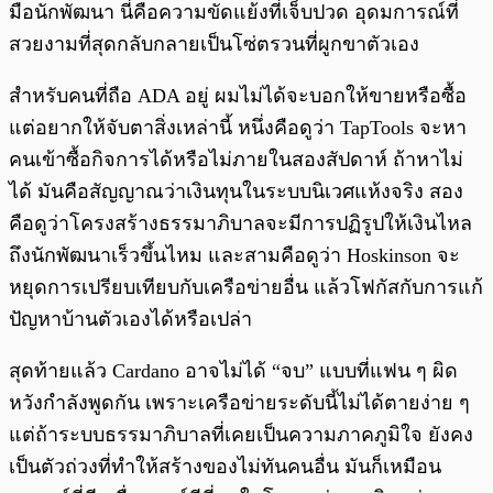
มือนักพัฒนา นี่คือความขัดแย้งที่เจ็บปวด อุดมการณ์ที่
สวยงามที่สุดกลับกลายเป็นโซ่ตรวนที่ผูกขาตัวเอง
สำหรับคนที่ถือ ADA อยู่ ผมไม่ได้จะบอกให้ขายหรือซื้อ
แต่อยากให้จับตาสิ่งเหล่านี้ หนึ่งคือดูว่า TapTools จะหา
คนเข้าซื้อกิจการได้หรือไม่ภายในสองสัปดาห์ ถ้าหาไม่
ได้ มันคือสัญญาณว่าเงินทุนในระบบนิเวศแห้งจริง สอง
คือดูว่าโครงสร้างธรรมาภิบาลจะมีการปฏิรูปให้เงินไหล
ถึงนักพัฒนาเร็วขึ้นไหม และสามคือดูว่า Hoskinson จะ
หยุดการเปรียบเทียบกับเครือข่ายอื่น แล้วโฟกัสกับการแก้
ปัญหาบ้านตัวเองได้หรือเปล่า
สุดท้ายแล้ว Cardano อาจไม่ได้ “จบ” แบบที่แฟน ๆ ผิด
หวังกำลังพูดกัน เพราะเครือข่ายระดับนี้ไม่ได้ตายง่าย ๆ
แต่ถ้าระบบธรรมาภิบาลที่เคยเป็นความภาคภูมิใจ ยังคง
เป็นตัวถ่วงที่ทำให้สร้างของไม่ทันคนอื่น มันก็เหมือน