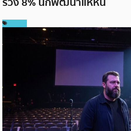
ร่วง 8% นักพัฒนาแห่หนี
บทความ