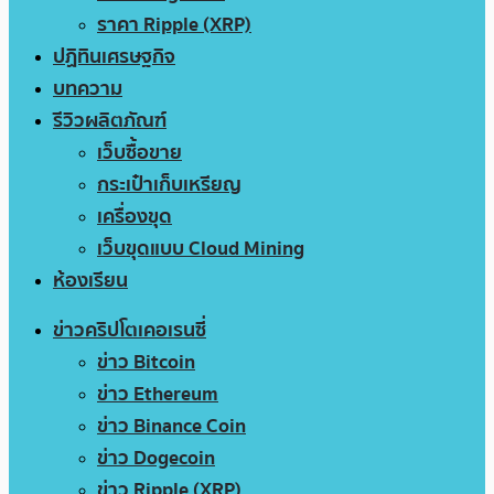
ราคา Ripple (XRP)
ปฏิทินเศรษฐกิจ
บทความ
รีวิวผลิตภัณฑ์
เว็บซื้อขาย
กระเป๋าเก็บเหรียญ
เครื่องขุด
เว็บขุดแบบ Cloud Mining
ห้องเรียน
ข่าวคริปโตเคอเรนซี่
ข่าว Bitcoin
ข่าว Ethereum
ข่าว Binance Coin
ข่าว Dogecoin
ข่าว Ripple (XRP)