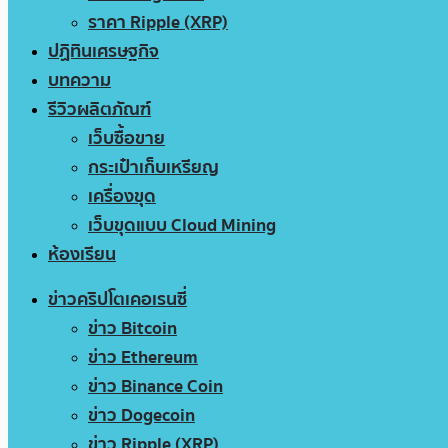
ราคา Ripple (XRP)
ปฏิทินเศรษฐกิจ
บทความ
รีวิวผลิตภัณฑ์
เว็บซื้อขาย
กระเป๋าเก็บเหรียญ
เครื่องขุด
เว็บขุดแบบ Cloud Mining
ห้องเรียน
ข่าวคริปโตเคอเรนซี่
ข่าว Bitcoin
ข่าว Ethereum
ข่าว Binance Coin
ข่าว Dogecoin
ข่าว Ripple (XRP)