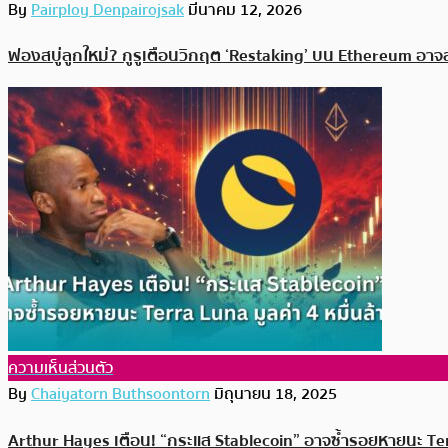
By
Pairploy Denpairojsak
มีนาคม 12, 2026
ฟองสบู่ลูกใหม่? กูรูเตือนวิกฤต ‘Restaking’ บน Ethereum อา
ความเห็นส่วนตัว
By
Chaiyatorn Buthsoontorn
มิถุนายน 18, 2025
Arthur Hayes เตือน! “กระแส Stablecoin” อาจซ้ำรอยหายนะ Ter