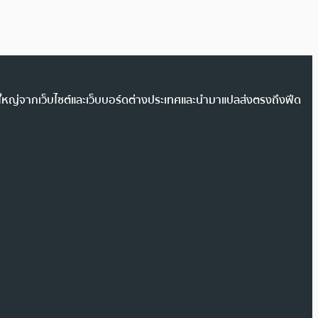
วนใหญ่จากเว็บไซต์และเว็บบอร์ดต่างประเทศและนำมาแปลส่งตรงถึงฟีด