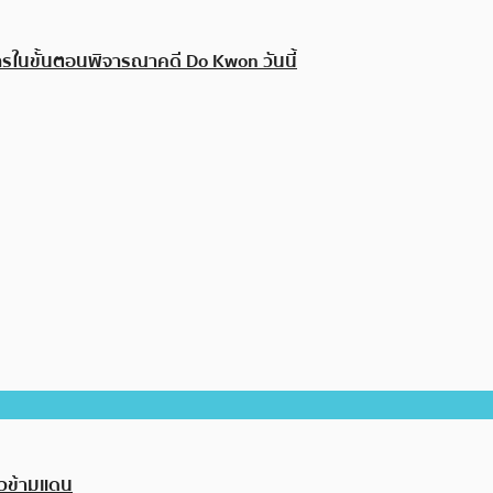
้การในขั้นตอนพิจารณาคดี Do Kwon วันนี้
ัวข้ามแดน