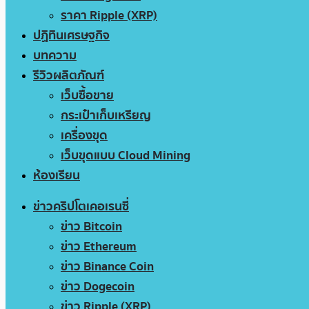
ราคา Ripple (XRP)
ปฏิทินเศรษฐกิจ
บทความ
รีวิวผลิตภัณฑ์
เว็บซื้อขาย
กระเป๋าเก็บเหรียญ
เครื่องขุด
เว็บขุดแบบ Cloud Mining
ห้องเรียน
ข่าวคริปโตเคอเรนซี่
ข่าว Bitcoin
ข่าว Ethereum
ข่าว Binance Coin
ข่าว Dogecoin
ข่าว Ripple (XRP)