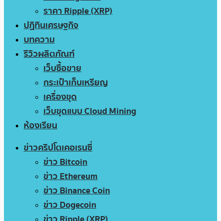
ราคา Ripple (XRP)
ปฏิทินเศรษฐกิจ
บทความ
รีวิวผลิตภัณฑ์
เว็บซื้อขาย
กระเป๋าเก็บเหรียญ
เครื่องขุด
เว็บขุดแบบ Cloud Mining
ห้องเรียน
ข่าวคริปโตเคอเรนซี่
ข่าว Bitcoin
ข่าว Ethereum
ข่าว Binance Coin
ข่าว Dogecoin
ข่าว Ripple (XRP)