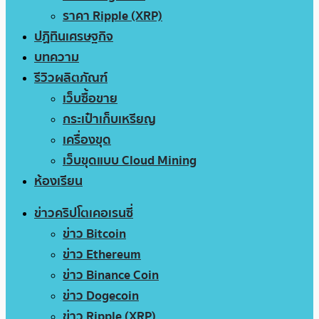
ราคา Ripple (XRP)
ปฏิทินเศรษฐกิจ
บทความ
รีวิวผลิตภัณฑ์
เว็บซื้อขาย
กระเป๋าเก็บเหรียญ
เครื่องขุด
เว็บขุดแบบ Cloud Mining
ห้องเรียน
ข่าวคริปโตเคอเรนซี่
ข่าว Bitcoin
ข่าว Ethereum
ข่าว Binance Coin
ข่าว Dogecoin
ข่าว Ripple (XRP)