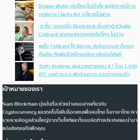
Bitwise ฟันธง คริปโตจะไม่เป็นไร แม้สัปดาห์นี้ร่าง
กฎหมาย Clarity Act จะโหวตไม่ผ่าน
‘อ.ตั๊ม’ ถอดปลั้ก Blockclock เก็บเข้าตู้ หวั่นพิษ
Coldcard ลุกลามสู่อุปกรณ์คริปโทฯ ในบ้าน
เหยื่อ Coldcard ใช้ Bitcoin ส่งข้อความหาโจรขอ
คืนเงิน ตัดพ้อชีวิตโอนกลับมาสักนิดก็ยังดี
จับตา Strategy ส่อแววเทขายรอบ 4 ? โอน 1,030
BTC มูลค่าทะลุ 2 พันล้านบาท ออกจากกระเป๋า
เป้าหมายของเรา
Siam Blockchain มุ่งมั่นที่จะช่วยนำเสนอสารเกี่ยวกับ
Cryptocurrency และเทคโนโลยีบล็อกเชนเพื่อคนไทย ในภาษาไทย เรา
รวบรวมข้อมูลส่วนใหญ่จากเว็บไซต์และเว็บบอร์ดต่างประเทศและนำมา
แปลส่งตรงถึงฟีดคุณ