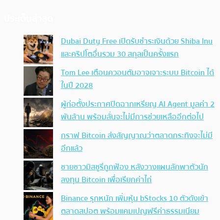
ประเด็นล่าสุด
Dubai Duty Free เปิดรับชำระเงินด้วย Shiba Inu
และคริปโตอื่นรวม 30 สกุลเป็นครั้งแรก
Tom Lee เตือนควอนตัมอาจเจาะระบบ Bitcoin ได้
ในปี 2028
ผู้ก่อตั้งประกาศปิดฉากเหรียญ AI Agent มูลค่า 2
พันล้าน พร้อมลั่นจะไม่มีการช่วยเหลืออีกต่อไป
กราฟ Bitcoin ส่งสัญญาณว่าตลาดกระทิงจะไม่มี
อีกแล้ว
ชายชาวมิสซูรีถูกฟ้อง หลังวางแผนลักพาตัวนัก
ลงทุน Bitcoin เพื่อเรียกค่าไถ่
Binance รุกหนัก เพิ่มหุ้น bStocks 10 ตัวดังเข้า
ตลาดสปอต พร้อมแคมเปญฟรีค่าธรรมเนียม