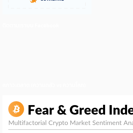
ติดตามเราบน Facebook
สภาวะตลาด (ความกลัว vs ความโลภ)