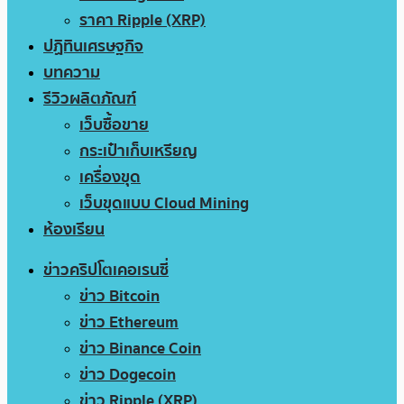
ราคา Ripple (XRP)
ปฏิทินเศรษฐกิจ
บทความ
รีวิวผลิตภัณฑ์
เว็บซื้อขาย
กระเป๋าเก็บเหรียญ
เครื่องขุด
เว็บขุดแบบ Cloud Mining
ห้องเรียน
ข่าวคริปโตเคอเรนซี่
ข่าว Bitcoin
ข่าว Ethereum
ข่าว Binance Coin
ข่าว Dogecoin
ข่าว Ripple (XRP)