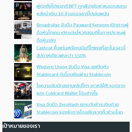
ผู้ก่อตั้งโปรเจกต์ NFT ถูกฟ้องข้อหาหลอกลงทุน
หลังนำเงิน 10 ล้านดอลลาร์ไปเล่นพนัน
Broadridge จับมือ Payward Services เปิดทางผู้
ถือหุ้นโทเคน xStocksโหวตลงมติในการประชุมผู้
ถือหุ้นจริง
Cashcat ขึ้นแท่นเหรียญมีมที่โตแรงที่สุดในเวลานี้
สัปดาห์เดียวพุ่งกว่า 150%
Western Union จับมือ Visa ลุยเปิดตัว
Stablecard ดันโอนเงินผ่าน Stablecoin
ไขความลับนักลงทุนคริปโทฯ เกาหลีใต้! รอดจาก
แฮก Coldcard Wallet ได้อย่างไร
Visa จับมือ ZeroHash ยกระดับชำระเงินด้วย
Stablecoin รองรับการโอนเงินรวดเร็วข้ามโลก
เป้าหมายของเรา