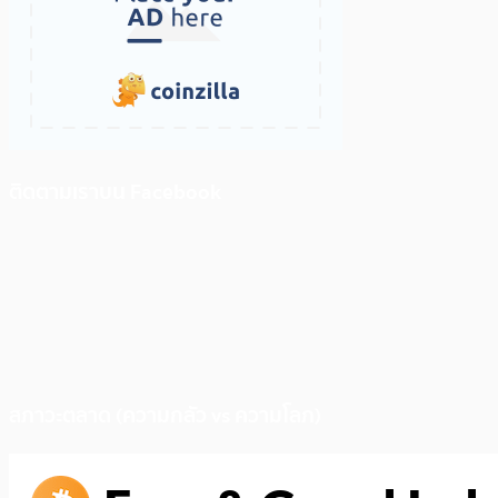
ติดตามเราบน Facebook
สภาวะตลาด (ความกลัว vs ความโลภ)