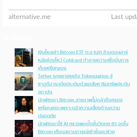
ประเด็นล่าสุด
เงินไหลเข้า Bitcoin ETF ทะลุ 620 ล้านดอลลาร์
หลังช่องโหว่ Coldcard ทำลายความเชื่อมั่นการ
เก็บเหรียญเอง
Tether รุกขยายธุรกิจ Tokenization สู่
ซาอุดีอาระเบียประเดิมด้วยอสังหาริมทรัพย์ระดับ
สถาบัน
นักพัฒนา Bitcoin สารภาพไม่กล้าถือครอง
เหรียญเยอะเพราะกลัวความเสี่ยงด้านความ
ปลอดภัย
นักพัฒนาใช้ AI ตรวจพบบั๊กขั้นวิกฤต 85 จุดใน
Bitcoin เตือนสถานการณ์เข้าขั้นเลวร้าย