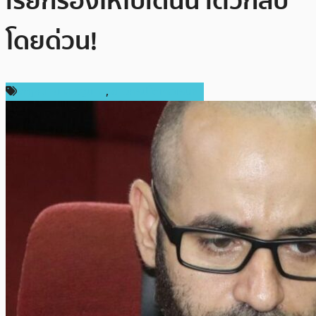
เรียกร้องให้ไบเดนนำตัวกลับ
โดยด่วน!
กฎหมายและรัฐบาล
,
ข่าวคริปโตเคอเรนซี่