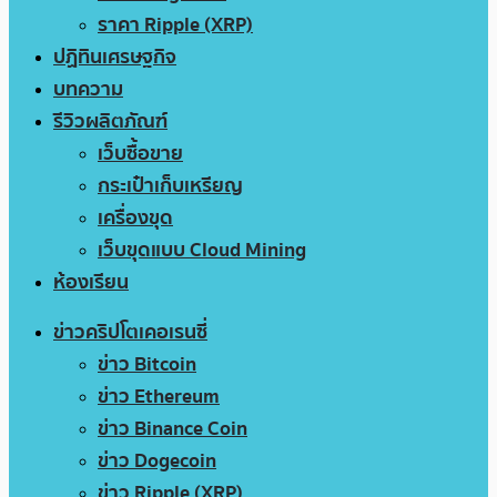
ราคา Ripple (XRP)
ปฏิทินเศรษฐกิจ
บทความ
รีวิวผลิตภัณฑ์
เว็บซื้อขาย
กระเป๋าเก็บเหรียญ
เครื่องขุด
เว็บขุดแบบ Cloud Mining
ห้องเรียน
ข่าวคริปโตเคอเรนซี่
ข่าว Bitcoin
ข่าว Ethereum
ข่าว Binance Coin
ข่าว Dogecoin
ข่าว Ripple (XRP)