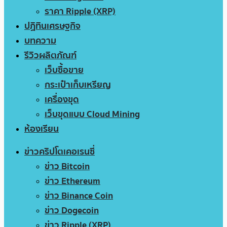
ราคา Ripple (XRP)
ปฏิทินเศรษฐกิจ
บทความ
รีวิวผลิตภัณฑ์
เว็บซื้อขาย
กระเป๋าเก็บเหรียญ
เครื่องขุด
เว็บขุดแบบ Cloud Mining
ห้องเรียน
ข่าวคริปโตเคอเรนซี่
ข่าว Bitcoin
ข่าว Ethereum
ข่าว Binance Coin
ข่าว Dogecoin
ข่าว Ripple (XRP)