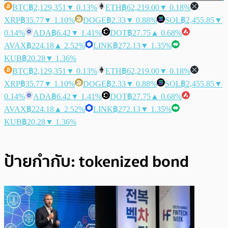
BTC
฿2,129,351
▼ 0.13%
ETH
฿62,219.00
▼ 0.18%
XRP
฿35.77
▼ 1.10%
DOGE
฿2.33
▼ 0.88%
SOL
฿2,455.85
▼
0.14%
ADA
฿6.42
▼ 1.41%
DOT
฿27.75
▲ 0.68%
AVAX
฿224.18
▲ 2.52%
LINK
฿272.13
▼ 1.35%
KUB
฿20.28
▼ 1.36%
BTC
฿2,129,351
▼ 0.13%
ETH
฿62,219.00
▼ 0.18%
XRP
฿35.77
▼ 1.10%
DOGE
฿2.33
▼ 0.88%
SOL
฿2,455.85
▼
0.14%
ADA
฿6.42
▼ 1.41%
DOT
฿27.75
▲ 0.68%
AVAX
฿224.18
▲ 2.52%
LINK
฿272.13
▼ 1.35%
KUB
฿20.28
▼ 1.36%
ป้ายกำกับ:
tokenized bond