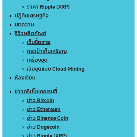
ราคา Ripple (XRP)
ปฏิทินเศรษฐกิจ
บทความ
รีวิวผลิตภัณฑ์
เว็บซื้อขาย
กระเป๋าเก็บเหรียญ
เครื่องขุด
เว็บขุดแบบ Cloud Mining
ห้องเรียน
ข่าวคริปโตเคอเรนซี่
ข่าว Bitcoin
ข่าว Ethereum
ข่าว Binance Coin
ข่าว Dogecoin
ข่าว Ripple (XRP)