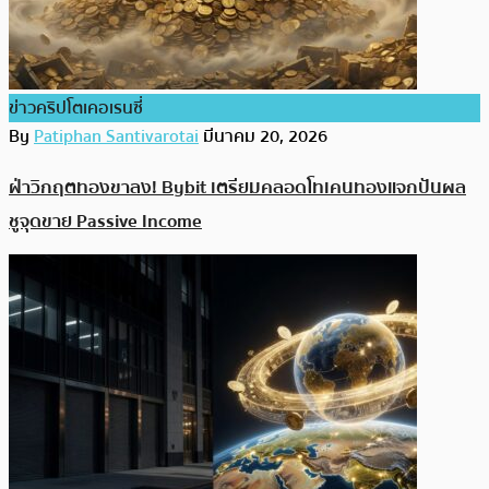
ข่าวคริปโตเคอเรนซี่
By
Patiphan Santivarotai
มีนาคม 20, 2026
ฝ่าวิกฤตทองขาลง! Bybit เตรียมคลอดโทเคนทองแจกปันผล
ชูจุดขาย Passive Income