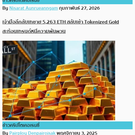
ข่าวคริปโตเคอเรนซี่
By
Nisarat Aunrueanngam
กุมภาพันธ์ 27, 2026
เจ้ามือลึกลับเทขาย 5,263 ETH สลับเข้า Tokenized Gold
สะท้อนเทรนด์หนีความผันผวน
ข่าวคริปโตเคอเรนซี่
By
Pairploy Denpairojsak
พฤศจิกายน 3, 2025