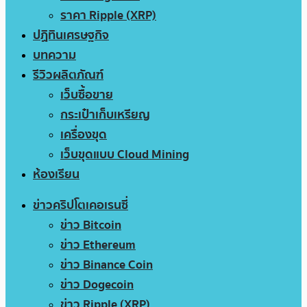
ราคา Ripple (XRP)
ปฏิทินเศรษฐกิจ
บทความ
รีวิวผลิตภัณฑ์
เว็บซื้อขาย
กระเป๋าเก็บเหรียญ
เครื่องขุด
เว็บขุดแบบ Cloud Mining
ห้องเรียน
ข่าวคริปโตเคอเรนซี่
ข่าว Bitcoin
ข่าว Ethereum
ข่าว Binance Coin
ข่าว Dogecoin
ข่าว Ripple (XRP)