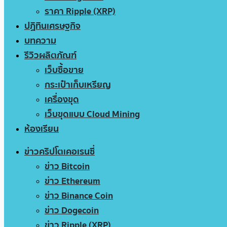
ราคา Ripple (XRP)
ปฏิทินเศรษฐกิจ
บทความ
รีวิวผลิตภัณฑ์
เว็บซื้อขาย
กระเป๋าเก็บเหรียญ
เครื่องขุด
เว็บขุดแบบ Cloud Mining
ห้องเรียน
ข่าวคริปโตเคอเรนซี่
ข่าว Bitcoin
ข่าว Ethereum
ข่าว Binance Coin
ข่าว Dogecoin
ข่าว Ripple (XRP)