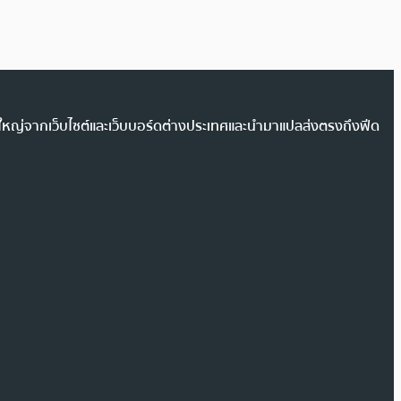
วนใหญ่จากเว็บไซต์และเว็บบอร์ดต่างประเทศและนำมาแปลส่งตรงถึงฟีด