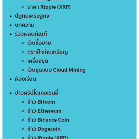
ราคา Ripple (XRP)
ปฏิทินเศรษฐกิจ
บทความ
รีวิวผลิตภัณฑ์
เว็บซื้อขาย
กระเป๋าเก็บเหรียญ
เครื่องขุด
เว็บขุดแบบ Cloud Mining
ห้องเรียน
ข่าวคริปโตเคอเรนซี่
ข่าว Bitcoin
ข่าว Ethereum
ข่าว Binance Coin
ข่าว Dogecoin
ข่าว Ripple (XRP)