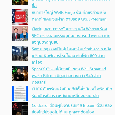
ซื้อ
ธนาคารใหญ่ Wells Fargo ร่วมศึกชิงส่วนแบ่ง
ตลาดโทเคนเงินฝาก ตามรอย Citi, JPMorgan
Clarity Act อาจชะงักยาว ๆ หลัง Warren ร้อง
SEC ตรวจสอบเหรียญมีมของทรัมป์ เพราะทำนัก
ลงทุนขาดทุนยับ
Samsung อาจเป็นผู้นำแจกจ่าย Stablecoin หลัง
เตรียมเพิ่มฟีเจอร์ใหม่ในสมาร์ทโฟน 800 ล้าน
เครื่อง
SpaceX ทำรายได้ทะลุเป้าของ Wall Street แต่
พอร์ต Bitcoin มีมูลค่าลดลงกว่า 540 ล้าน
ดอลลาร์
CLICX ลั่นพร้อมดำเนินคดีผู้ตั้งใจบิดหนี้ พร้อมปิด
รับสมัครชั่วคราวหลังคนแห่ยื่นจนระบบล้น
Coldcard เตือนผู้ใช้งานรีบย้าย Bitcoin ด่วน หลัง
ช่องโหว่ยังอุดไม่ได้ และถูกเจาะต่อเนื่อง