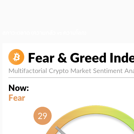
สภาวะตลาด (ความกลัว vs ความโลภ)