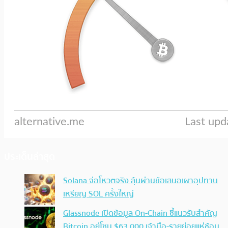
ประเด็นล่าสุด
Solana จ่อโหวตจริง ลุ้นผ่านข้อเสนอเผาอุปทาน
เหรียญ SOL ครั้งใหญ่
Glassnode เปิดข้อมูล On-Chain ชี้แนวรับสำคัญ
Bitcoin อยู่โซน $63,000 เจ้ามือ-รายย่อยแห่ช้อน