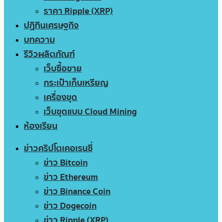
ราคา Ripple (XRP)
ปฏิทินเศรษฐกิจ
บทความ
รีวิวผลิตภัณฑ์
เว็บซื้อขาย
กระเป๋าเก็บเหรียญ
เครื่องขุด
เว็บขุดแบบ Cloud Mining
ห้องเรียน
ข่าวคริปโตเคอเรนซี่
ข่าว Bitcoin
ข่าว Ethereum
ข่าว Binance Coin
ข่าว Dogecoin
ข่าว Ripple (XRP)