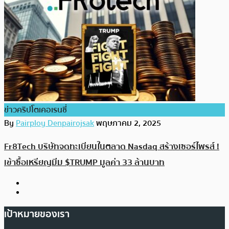
ข่าวคริปโตเคอเรนซี่
By
Pairploy Denpairojsak
พฤษภาคม 2, 2025
Fr8Tech บริษัทจดทะเบียนในตลาด Nasdaq สร้างเซอร์ไพรส์ !
เข้าซื้อเหรียญมีม $TRUMP มูลค่า 33 ล้านบาท
เป้าหมายของเรา