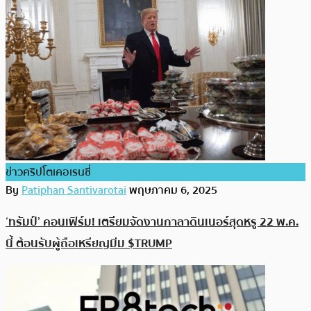
ข่าวคริปโตเคอเรนซี่
By
Patiphan Santivarotai
พฤษภาคม 6, 2025
‘ทรัมป์’ คอนเฟิร์ม! เตรียมจัดงานกาลาดินเนอร์สุดหรู 22 พ.ค.
นี้ ต้อนรับผู้ถือเหรียญมีม $TRUMP