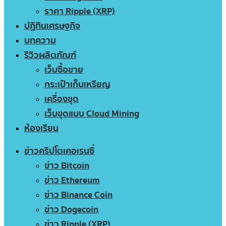
ราคา Ripple (XRP)
ปฏิทินเศรษฐกิจ
บทความ
รีวิวผลิตภัณฑ์
เว็บซื้อขาย
กระเป๋าเก็บเหรียญ
เครื่องขุด
เว็บขุดแบบ Cloud Mining
ห้องเรียน
ข่าวคริปโตเคอเรนซี่
ข่าว Bitcoin
ข่าว Ethereum
ข่าว Binance Coin
ข่าว Dogecoin
ข่าว Ripple (XRP)