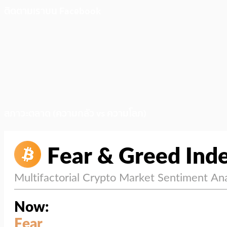
ติดตามเราบน Facebook
สภาวะตลาด (ความกลัว vs ความโลภ)