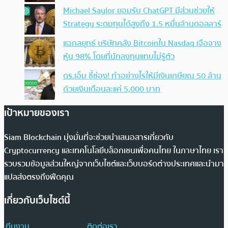
Michael Saylor ยอมรับ ChatGPT มีส่วนช่วยให้
Strategy ระดมทุนได้สูงถึง 1.5 หมื่นล้านดอลลาร์
แฉกลยุทธ์ บริษัทคลัง Bitcoinใน Nasdaq เจือจาง
หุ้น 98% โดยที่นักลงทุนแทบไม่รู้ตัว
ดร.เอ็ม ชี้ช่อง! ทำอย่างไรให้มีเงินเกษียณ 50 ล้าน
ด้วยเงินเดือนละแค่ 5,000 บาท
เป้าหมายของเรา
Siam Blockchain มุ่งมั่นที่จะช่วยนำเสนอสารเกี่ยวกับ
Cryptocurrency และเทคโนโลยีบล็อกเชนเพื่อคนไทย ในภาษาไทย เรา
รวบรวมข้อมูลส่วนใหญ่จากเว็บไซต์และเว็บบอร์ดต่างประเทศและนำมา
แปลส่งตรงถึงฟีดคุณ
เกี่ยวกับเว็บไซต์นี้
ทีมงาน
ติดต่อเรา