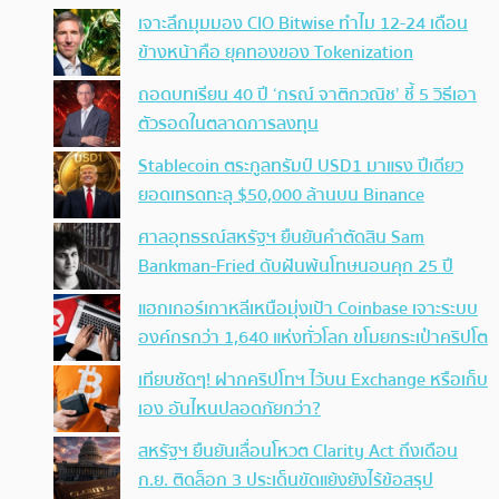
เจาะลึกมุมมอง CIO Bitwise ทำไม 12-24 เดือน
ข้างหน้าคือ ยุคทองของ Tokenization
ถอดบทเรียน 40 ปี ‘กรณ์ จาติกวณิช’ ชี้ 5 วิธีเอา
ตัวรอดในตลาดการลงทุน
Stablecoin ตระกูลทรัมป์ USD1 มาแรง ปีเดียว
ยอดเทรดทะลุ $50,000 ล้านบน Binance
ศาลอุทธรณ์สหรัฐฯ ยืนยันคำตัดสิน Sam
Bankman-Fried ดับฝันพ้นโทษนอนคุก 25 ปี
แฮกเกอร์เกาหลีเหนือมุ่งเป้า Coinbase เจาะระบบ
องค์กรกว่า 1,640 แห่งทั่วโลก ขโมยกระเป๋าคริปโต
เทียบชัดๆ! ฝากคริปโทฯ ไว้บน Exchange หรือเก็บ
เอง อันไหนปลอดภัยกว่า?
สหรัฐฯ ยืนยันเลื่อนโหวต Clarity Act ถึงเดือน
ก.ย. ติดล็อก 3 ประเด็นขัดแย้งยังไร้ข้อสรุป