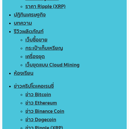
ราคา Ripple (XRP)
ปฏิทินเศรษฐกิจ
บทความ
รีวิวผลิตภัณฑ์
เว็บซื้อขาย
กระเป๋าเก็บเหรียญ
เครื่องขุด
เว็บขุดแบบ Cloud Mining
ห้องเรียน
ข่าวคริปโตเคอเรนซี่
ข่าว Bitcoin
ข่าว Ethereum
ข่าว Binance Coin
ข่าว Dogecoin
ข่าว Ripple (XRP)